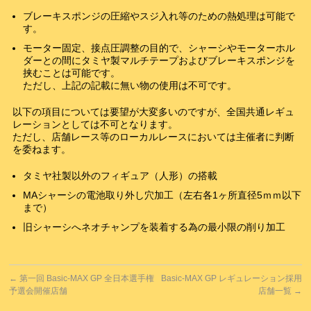
ブレーキスポンジの圧縮やスジ入れ等のための熱処理は可能で
す。
モーター固定、接点圧調整の目的で、シャーシやモーターホル
ダーとの間にタミヤ製マルチテープおよびブレーキスポンジを
挟むことは可能です。
ただし、上記の記載に無い物の使用は不可です。
以下の項目については要望が大変多いのですが、全国共通レギュ
レーションとしては不可となります。
ただし、店舗レース等のローカルレースにおいては主催者に判断
を委ねます。
タミヤ社製以外のフィギュア（人形）の搭載
MAシャーシの電池取り外し穴加工（左右各1ヶ所直径5ｍｍ以下
まで）
旧シャーシへネオチャンプを装着する為の最小限の削り加工
←
第一回 Basic-MAX GP 全日本選手権
Basic-MAX GP レギュレーション採用
予選会開催店舗
店舗一覧
→