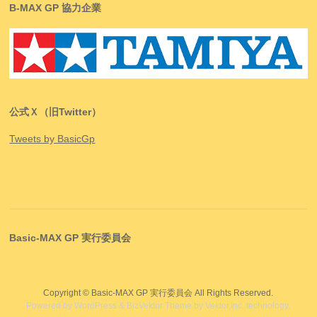
B-MAX GP 協力企業
公式Ｘ（旧Twitter）
Tweets by BasicGp
Basic-MAX GP 実行委員会
Copyright ©
Basic-MAX GP 実行委員会
All Rights Reserved.
Powered by
WordPress
&
BizVektor Theme
by
Vektor,Inc.
technology.